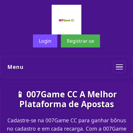
Login
Registrar-se
Menu
📱 007Game CC A Melhor
Plataforma de Apostas
Cadastre-se na 007Game CC para ganhar bônus
no cadastro e em cada recarga. Com a 007Game