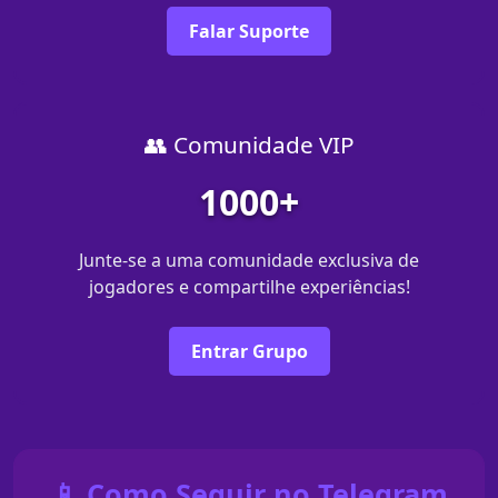
Falar Suporte
👥 Comunidade VIP
1000+
Junte-se a uma comunidade exclusiva de
jogadores e compartilhe experiências!
Entrar Grupo
📱 Como Seguir no Telegram