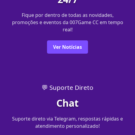
Fique por dentro de todas as novidades,
promoções e eventos da 007Game CC em tempo
real!
Ver Notícias
💬 Suporte Direto
Chat
Suporte direto via Telegram, respostas rápidas e
atendimento personalizado!