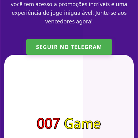
você tem acesso a promoções incríveis e uma
experiência de jogo inigualável. Junte-se aos
vencedores agora!
SEGUIR NO TELEGRAM