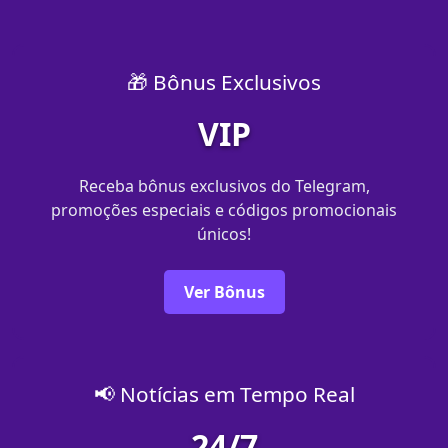
🎁 Bônus Exclusivos
VIP
Receba bônus exclusivos do Telegram,
promoções especiais e códigos promocionais
únicos!
Ver Bônus
📢 Notícias em Tempo Real
24/7