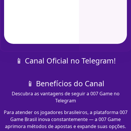
📱 Canal Oficial no Telegram!
📱 Benefícios do Canal
Descubra as vantagens de seguir a 007 Game no
Telegram
Para atender os jogadores brasileiros, a plataforma 007
Game Brasil inova constantemente — a 007 Game
aprimora métodos de apostas e expande suas opções.