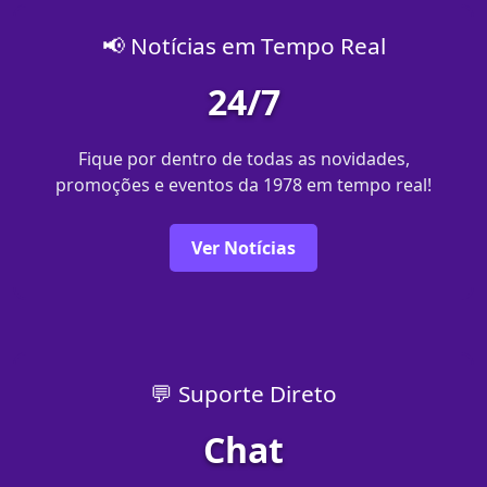
📢 Notícias em Tempo Real
24/7
Fique por dentro de todas as novidades,
promoções e eventos da 1978 em tempo real!
Ver Notícias
💬 Suporte Direto
Chat