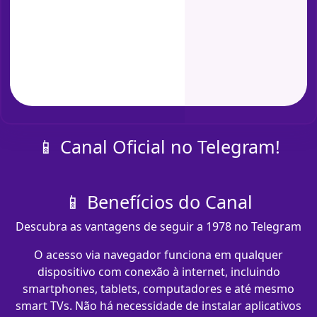
📱 Canal Oficial no Telegram!
📱 Benefícios do Canal
Descubra as vantagens de seguir a 1978 no Telegram
O acesso via navegador funciona em qualquer
dispositivo com conexão à internet, incluindo
smartphones, tablets, computadores e até mesmo
smart TVs. Não há necessidade de instalar aplicativos