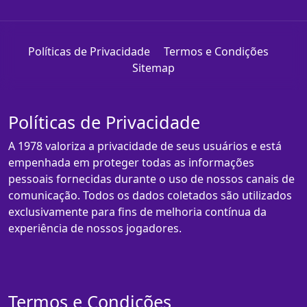
Políticas de Privacidade
Termos e Condições
Sitemap
Políticas de Privacidade
A 1978 valoriza a privacidade de seus usuários e está
empenhada em proteger todas as informações
pessoais fornecidas durante o uso de nossos canais de
comunicação. Todos os dados coletados são utilizados
exclusivamente para fins de melhoria contínua da
experiência de nossos jogadores.
Termos e Condições