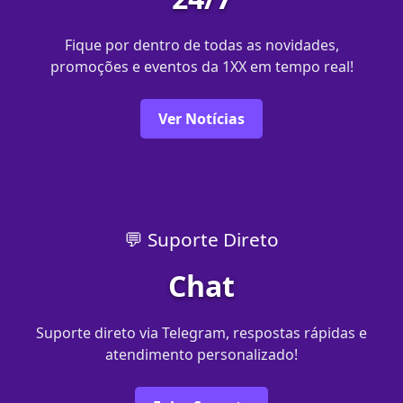
Fique por dentro de todas as novidades,
promoções e eventos da 1XX em tempo real!
Ver Notícias
💬 Suporte Direto
Chat
Suporte direto via Telegram, respostas rápidas e
atendimento personalizado!