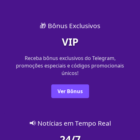
🎁 Bônus Exclusivos
VIP
Receba bônus exclusivos do Telegram,
promoções especiais e códigos promocionais
únicos!
Ver Bônus
📢 Notícias em Tempo Real
24/7