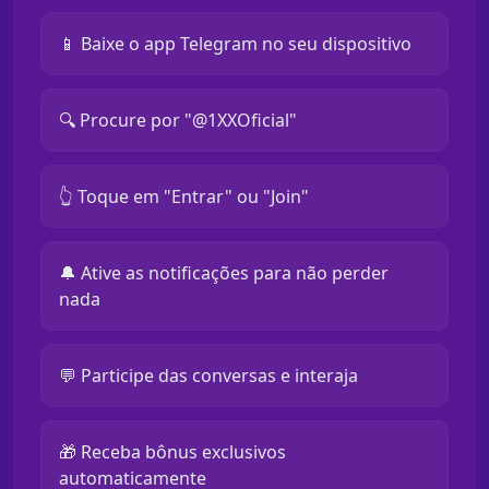
📱 Baixe o app Telegram no seu dispositivo
🔍 Procure por "@1XXOficial"
👆 Toque em "Entrar" ou "Join"
🔔 Ative as notificações para não perder
nada
💬 Participe das conversas e interaja
🎁 Receba bônus exclusivos
automaticamente