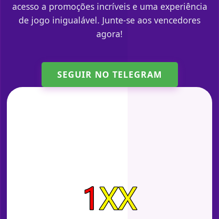
acesso a promoções incríveis e uma experiência
de jogo inigualável. Junte-se aos vencedores
agora!
SEGUIR NO TELEGRAM