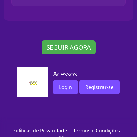
SEGUIR AGORA
Acessos
Login
Registrar-se
Políticas de Privacidade
Termos e Condições