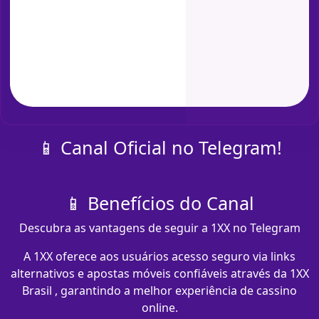
📱 Canal Oficial no Telegram!
📱 Benefícios do Canal
Descubra as vantagens de seguir a 1XX no Telegram
A 1XX oferece aos usuários acesso seguro via links
alternativos e apostas móveis confiáveis através da 1XX
Brasil , garantindo a melhor experiência de cassino
online.