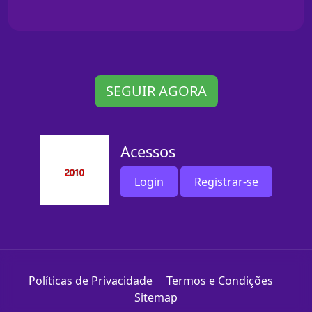
SEGUIR AGORA
Acessos
Login
Registrar-se
Políticas de Privacidade
Termos e Condições
Sitemap