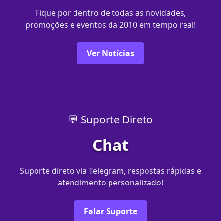
Fique por dentro de todas as novidades,
promoções e eventos da 2010 em tempo real!
Ver Notícias
💬 Suporte Direto
Chat
Suporte direto via Telegram, respostas rápidas e
atendimento personalizado!
Falar Suporte