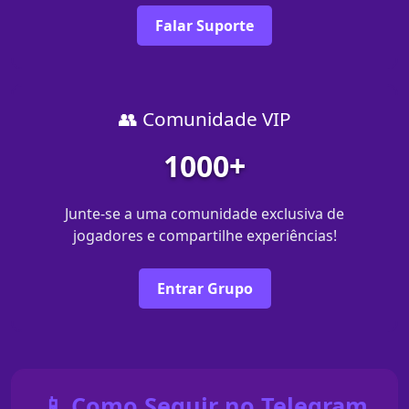
Falar Suporte
👥 Comunidade VIP
1000+
Junte-se a uma comunidade exclusiva de
jogadores e compartilhe experiências!
Entrar Grupo
📱 Como Seguir no Telegram