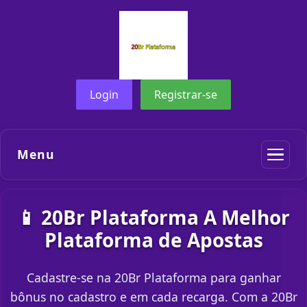
Login
Registrar-se
Menu
📱 20Br Plataforma A Melhor
Plataforma de Apostas
Cadastre-se na 20Br Plataforma para ganhar
bônus no cadastro e em cada recarga. Com a 20Br