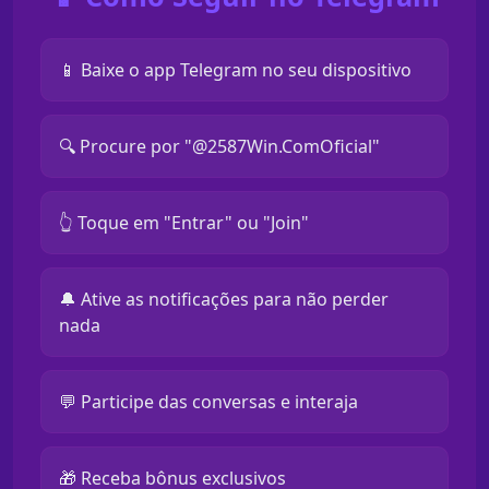
📱 Baixe o app Telegram no seu dispositivo
🔍 Procure por "@2587Win.ComOficial"
👆 Toque em "Entrar" ou "Join"
🔔 Ative as notificações para não perder
nada
💬 Participe das conversas e interaja
🎁 Receba bônus exclusivos