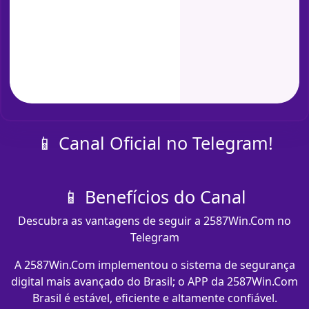
📱 Canal Oficial no Telegram!
📱 Benefícios do Canal
Descubra as vantagens de seguir a 2587Win.Com no
Telegram
A 2587Win.Com implementou o sistema de segurança
digital mais avançado do Brasil; o APP da 2587Win.Com
Brasil é estável, eficiente e altamente confiável.