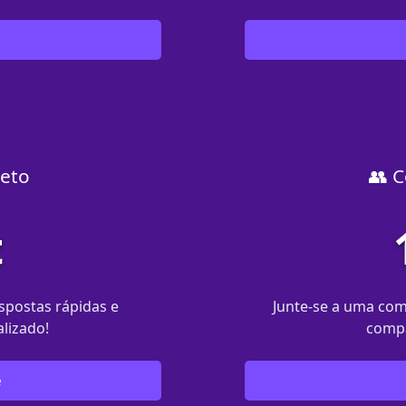
reto
👥 
t
espostas rápidas e
Junte-se a uma com
lizado!
compa
e