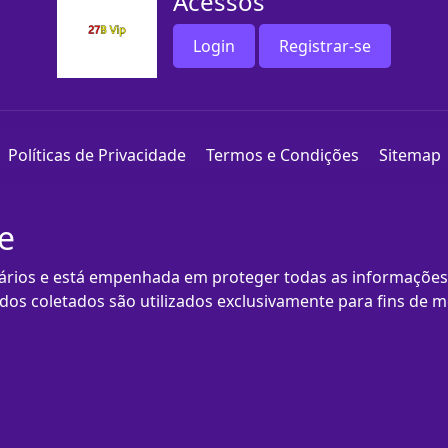
Acessos
Login
Registrar-se
Políticas de Privacidade
Termos e Condições
Sitemap
de
suários e está empenhada em proteger todas as informações
os coletados são utilizados exclusivamente para fins de m