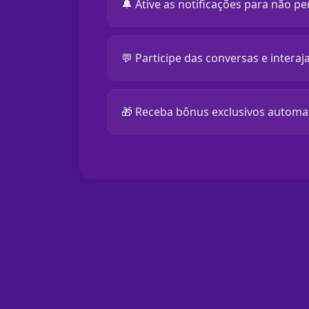
🔔 Ative as notificações para não p
💬 Participe das conversas e interaj
🎁 Receba bônus exclusivos autom