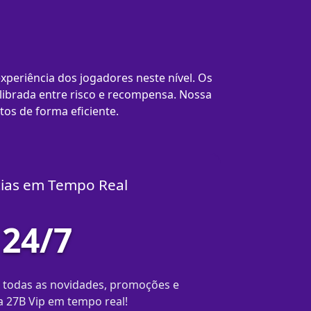
xperiência dos jogadores neste nível. Os
librada entre risco e recompensa. Nossa
os de forma eficiente.
cias em Tempo Real
24/7
e todas as novidades, promoções e
a 27B Vip em tempo real!