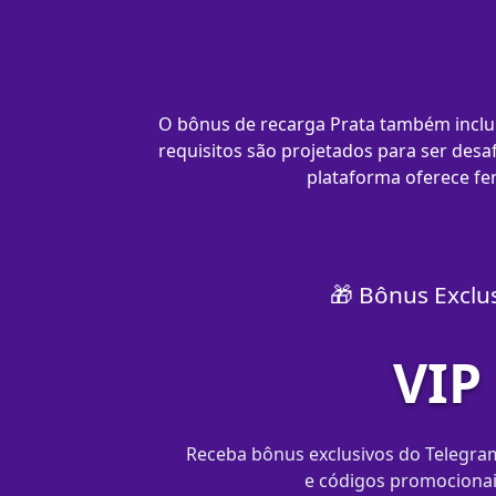
O bônus de recarga Prata também inclui 
requisitos são projetados para ser des
plataforma oferece fe
🎁 Bônus Exclu
VIP
Receba bônus exclusivos do Telegra
e códigos promocionai