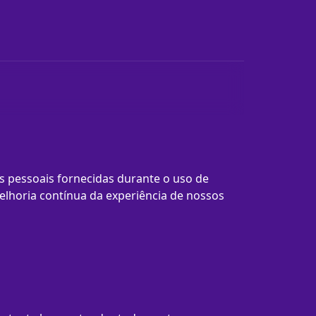
s pessoais fornecidas durante o uso de
elhoria contínua da experiência de nossos