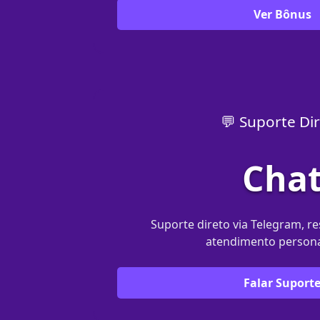
Ver Bônus
💬 Suporte Di
Cha
Suporte direto via Telegram, r
atendimento persona
Falar Suport