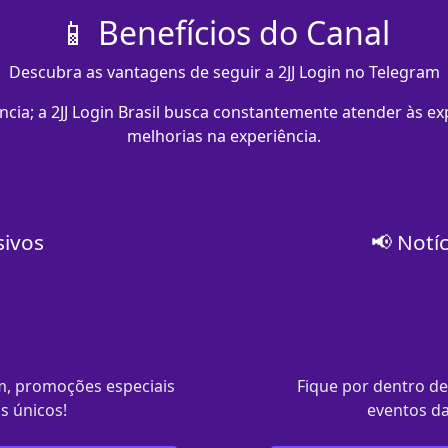
📱 Benefícios do Canal
Descubra as vantagens de seguir a 2JJ Login no Telegram
ncia; a 2JJ Login Brasil busca constantemente atender às e
melhorias na experiência.
sivos
📢 Notí
m, promoções especiais
Fique por dentro d
s únicos!
eventos da