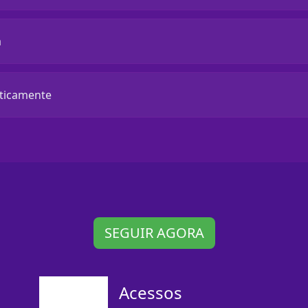
a
aticamente
SEGUIR AGORA
Acessos