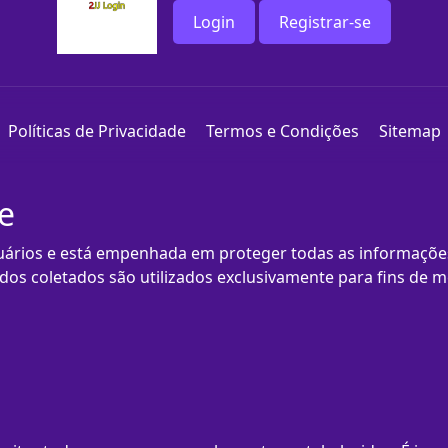
Login
Registrar-se
Políticas de Privacidade
Termos e Condições
Sitemap
de
 usuários e está empenhada em proteger todas as informaçõe
os coletados são utilizados exclusivamente para fins de m