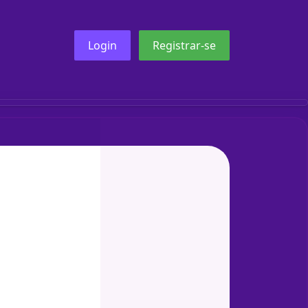
Login
Registrar-se