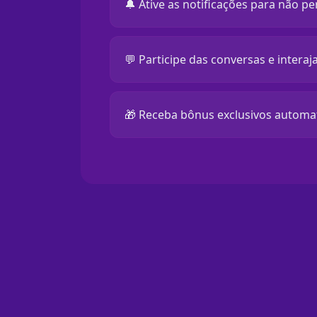
🔔 Ative as notificações para não p
💬 Participe das conversas e interaj
🎁 Receba bônus exclusivos autom