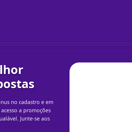
lhor
postas
ônus no cadastro e em
m acesso a promoções
ualável. Junte-se aos