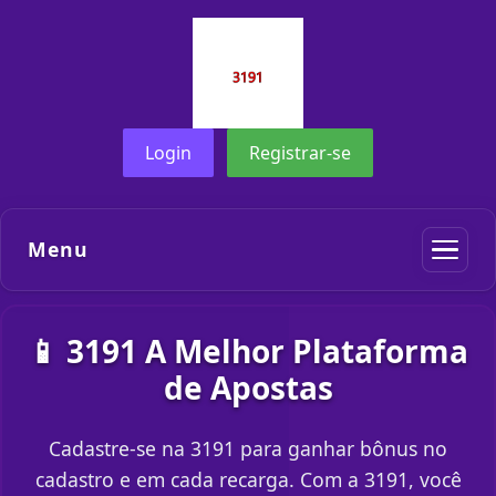
Login
Registrar-se
Menu
📱 3191 A Melhor Plataforma
de Apostas
Cadastre-se na 3191 para ganhar bônus no
cadastro e em cada recarga. Com a 3191, você