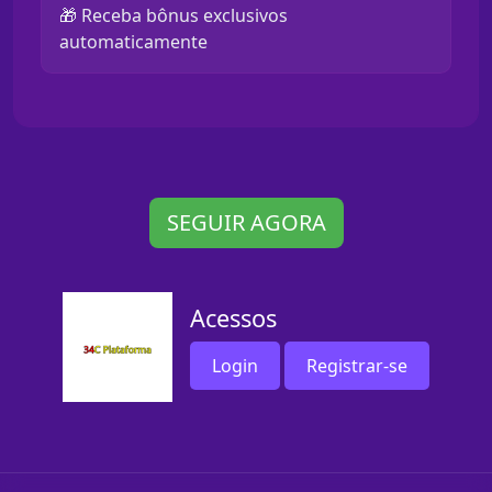
🎁 Receba bônus exclusivos
automaticamente
SEGUIR AGORA
Acessos
Login
Registrar-se