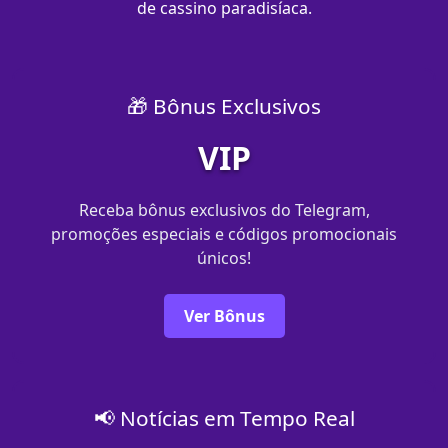
de cassino paradisíaca.
🎁 Bônus Exclusivos
VIP
Receba bônus exclusivos do Telegram,
promoções especiais e códigos promocionais
únicos!
Ver Bônus
📢 Notícias em Tempo Real