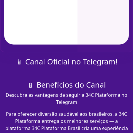
📱 Canal Oficial no Telegram!
📱 Benefícios do Canal
Descubra as vantagens de seguir a 34C Plataforma no
Telegram
Para oferecer diversão saudável aos brasileiros, a 34C
Plataforma entrega os melhores serviços — a
plataforma 34C Plataforma Brasil cria uma experiência