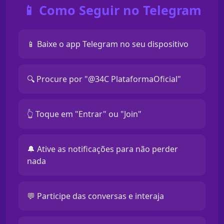
📱 Como Seguir no Telegram
📱 Baixe o app Telegram no seu dispositivo
🔍 Procure por "@34C PlataformaOficial"
👆 Toque em "Entrar" ou "Join"
🔔 Ative as notificações para não perder
nada
💬 Participe das conversas e interaja