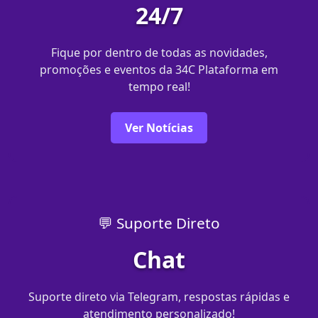
24/7
Fique por dentro de todas as novidades,
promoções e eventos da 34C Plataforma em
tempo real!
Ver Notícias
💬 Suporte Direto
Chat
Suporte direto via Telegram, respostas rápidas e
atendimento personalizado!