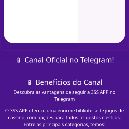
📱 Canal Oficial no Telegram!
📱 Benefícios do Canal
Descubra as vantagens de seguir a 3SS APP no
Telegram
O 3SS APP oferece uma enorme biblioteca de jogos de
cassino, com opções para todos os gostos e estilos.
Entre as principais categorias, temos: