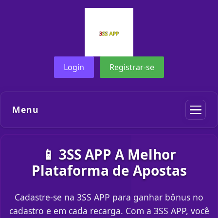
Login
Registrar-se
Menu
📱 3SS APP A Melhor
Plataforma de Apostas
Cadastre-se na 3SS APP para ganhar bônus no
cadastro e em cada recarga. Com a 3SS APP, você