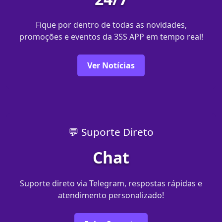
Fique por dentro de todas as novidades,
promoções e eventos da 3SS APP em tempo real!
Ver Notícias
💬 Suporte Direto
Chat
Suporte direto via Telegram, respostas rápidas e
atendimento personalizado!