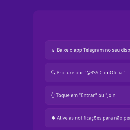
📱 Baixe o app Telegram no seu disp
🔍 Procure por "@3SS ComOficial"
👆 Toque em "Entrar" ou "Join"
🔔 Ative as notificações para não p