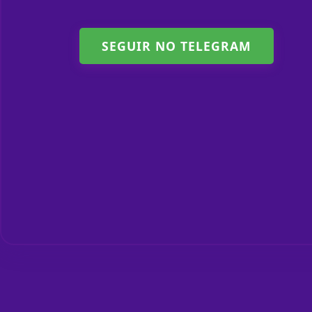
SEGUIR NO TELEGRAM