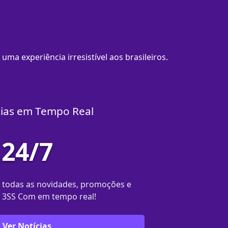
a experiência irresistível aos brasileiros.
cias em Tempo Real
24/7
e todas as novidades, promoções e
 3SS Com em tempo real!
Ver Notícias