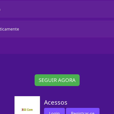
a
aticamente
SEGUIR AGORA
Acessos
Login
Registrar-se