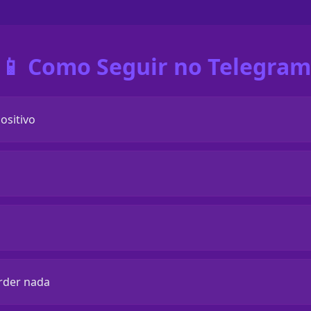
📱 Como Seguir no Telegram
ositivo
erder nada