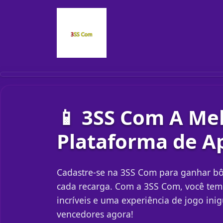
📱 3SS Com A Me
Plataforma de A
Cadastre-se na 3SS Com para ganhar b
cada recarga. Com a 3SS Com, você te
incríveis e uma experiência de jogo inig
vencedores agora!