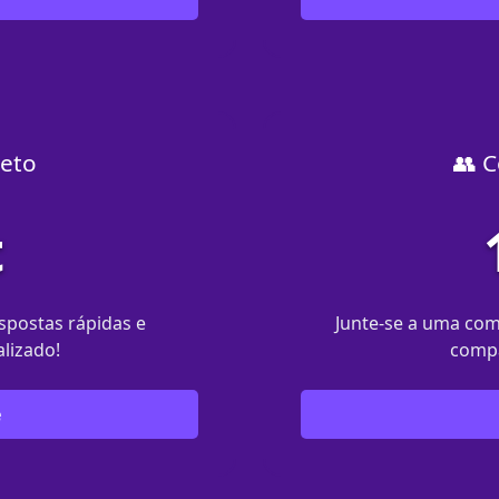
reto
👥 
t
espostas rápidas e
Junte-se a uma com
lizado!
compa
e