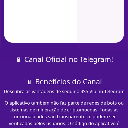
📱 Canal Oficial no Telegram!
📱 Benefícios do Canal
Descubra as vantagens de seguir a 3SS Vip no Telegram
O aplicativo também não faz parte de redes de bots ou
sistemas de mineração de criptomoedas. Todas as
funcionalidades são transparentes e podem ser
verificadas pelos usuários. O código do aplicativo é