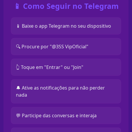
📱 Como Seguir no Telegram
📱 Baixe o app Telegram no seu dispositivo
🔍 Procure por "@3SS VipOficial"
👆 Toque em "Entrar" ou "Join"
🔔 Ative as notificações para não perder
nada
💬 Participe das conversas e interaja