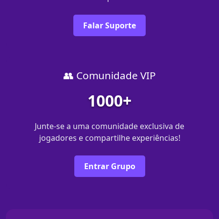
Falar Suporte
👥 Comunidade VIP
1000+
Junte-se a uma comunidade exclusiva de
jogadores e compartilhe experiências!
Entrar Grupo