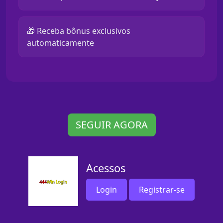
🎁 Receba bônus exclusivos
automaticamente
SEGUIR AGORA
Acessos
Login
Registrar-se