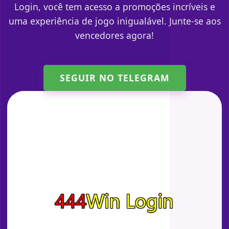
Login, você tem acesso a promoções incríveis e
uma experiência de jogo inigualável. Junte-se aos
vencedores agora!
SEGUIR NO TELEGRAM