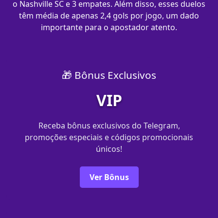
o Nashville SC e 3 empates. Além disso, esses duelos
têm média de apenas 2,4 gols por jogo, um dado
importante para o apostador atento.
🎁 Bônus Exclusivos
VIP
Receba bônus exclusivos do Telegram,
promoções especiais e códigos promocionais
únicos!
Ver Bônus