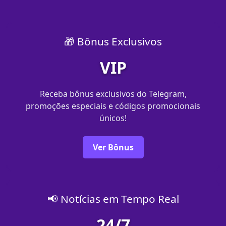
🎁 Bônus Exclusivos
VIP
Receba bônus exclusivos do Telegram,
promoções especiais e códigos promocionais
únicos!
Ver Bônus
📢 Notícias em Tempo Real
24/7