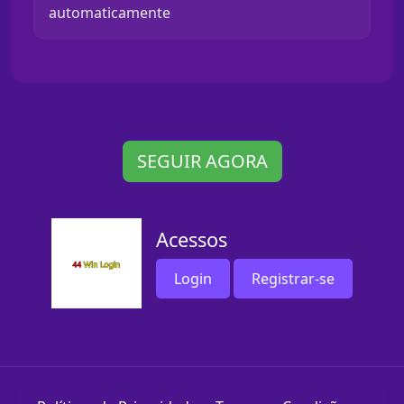
automaticamente
SEGUIR AGORA
Acessos
Login
Registrar-se