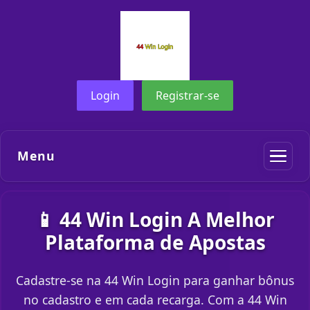
Login
Registrar-se
Menu
📱 44 Win Login A Melhor
Plataforma de Apostas
Cadastre-se na 44 Win Login para ganhar bônus
no cadastro e em cada recarga. Com a 44 Win