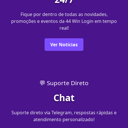
Fique por dentro de todas as novidades,
promoções e eventos da 44 Win Login em tempo
real!
Ver Notícias
💬 Suporte Direto
Chat
Suporte direto via Telegram, respostas rápidas e
atendimento personalizado!