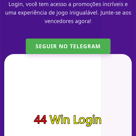
Login, você tem acesso a promoções incríveis e
uma experiência de jogo inigualável. Junte-se aos
vencedores agora!
SEGUIR NO TELEGRAM