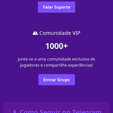
Falar Suporte
👥 Comunidade VIP
1000+
Junte-se a uma comunidade exclusiva de
jogadores e compartilhe experiências!
Entrar Grupo
📱 Como Seguir no Telegram