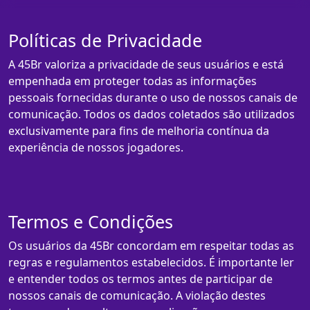
Políticas de Privacidade
A 45Br valoriza a privacidade de seus usuários e está
empenhada em proteger todas as informações
pessoais fornecidas durante o uso de nossos canais de
comunicação. Todos os dados coletados são utilizados
exclusivamente para fins de melhoria contínua da
experiência de nossos jogadores.
Termos e Condições
Os usuários da 45Br concordam em respeitar todas as
regras e regulamentos estabelecidos. É importante ler
e entender todos os termos antes de participar de
nossos canais de comunicação. A violação destes