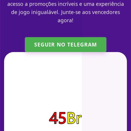
acesso a promoções incríveis e uma experiência
de jogo inigualável. Junte-se aos vencedores
agora!
SEGUIR NO TELEGRAM