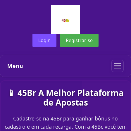
Login
Registrar-se
Menu
📱 45Br A Melhor Plataforma
de Apostas
Cadastre-se na 45Br para ganhar bônus no
cadastro e em cada recarga. Com a 45Br, você tem