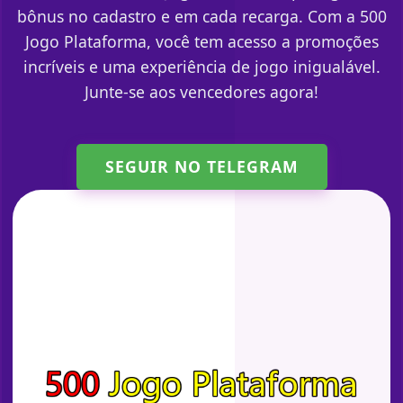
bônus no cadastro e em cada recarga. Com a 500
Jogo Plataforma, você tem acesso a promoções
incríveis e uma experiência de jogo inigualável.
Junte-se aos vencedores agora!
SEGUIR NO TELEGRAM