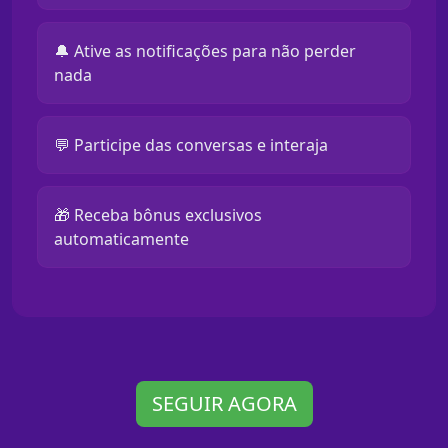
🔔 Ative as notificações para não perder
nada
💬 Participe das conversas e interaja
🎁 Receba bônus exclusivos
automaticamente
SEGUIR AGORA