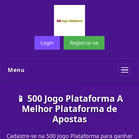
Login
Registrar-se
Menu
📱 500 Jogo Plataforma A
Melhor Plataforma de
Apostas
Cadastre-se na 500 Jogo Plataforma para ganhar