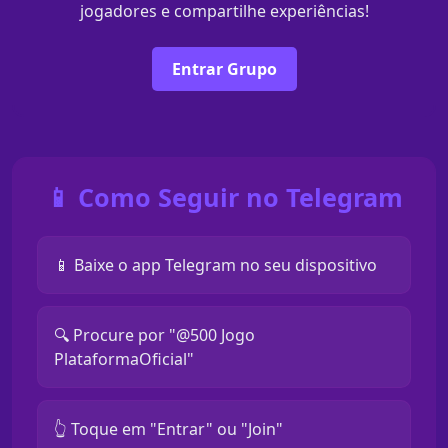
jogadores e compartilhe experiências!
Entrar Grupo
📱 Como Seguir no Telegram
📱 Baixe o app Telegram no seu dispositivo
🔍 Procure por "@500 Jogo
PlataformaOficial"
👆 Toque em "Entrar" ou "Join"