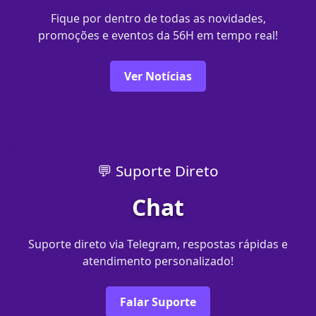
Fique por dentro de todas as novidades,
promoções e eventos da 56H em tempo real!
Ver Notícias
💬 Suporte Direto
Chat
Suporte direto via Telegram, respostas rápidas e
atendimento personalizado!
Falar Suporte