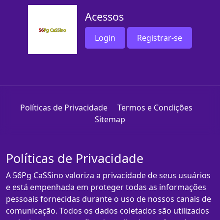
Acessos
Login
Registrar-se
Políticas de Privacidade
Termos e Condições
Sitemap
Políticas de Privacidade
A 56Pg CaSSino valoriza a privacidade de seus usuários
e está empenhada em proteger todas as informações
pessoais fornecidas durante o uso de nossos canais de
comunicação. Todos os dados coletados são utilizados