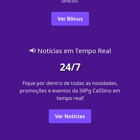
únicos!
Ver Bônus
📢 Notícias em Tempo Real
24/7
Fique por dentro de todas as novidades,
promoções e eventos da 56Pg CaSSino em
tempo real!
Ver Notícias