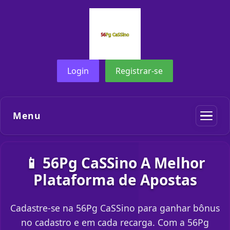
Login
Registrar-se
Menu
📱 56Pg CaSSino A Melhor
Plataforma de Apostas
Cadastre-se na 56Pg CaSSino para ganhar bônus
no cadastro e em cada recarga. Com a 56Pg