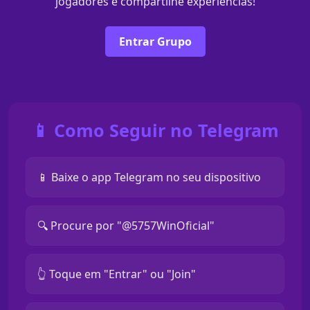
jogadores e compartilhe experiências!
Entrar Grupo
📱 Como Seguir no Telegram
📱 Baixe o app Telegram no seu dispositivo
🔍 Procure por "@5757WinOficial"
👆 Toque em "Entrar" ou "Join"