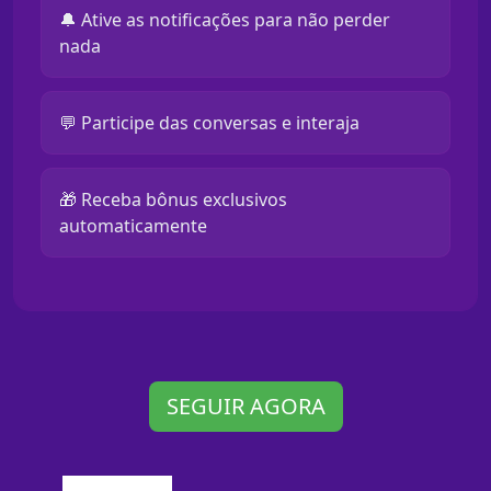
🔔 Ative as notificações para não perder
nada
💬 Participe das conversas e interaja
🎁 Receba bônus exclusivos
automaticamente
SEGUIR AGORA