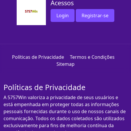
Acessos
Login
Registrar-se
Políticas de Privacidade
Termos e Condições
Sitemap
Políticas de Privacidade
A 5757Win valoriza a privacidade de seus usuários e
está empenhada em proteger todas as informações
pessoais fornecidas durante o uso de nossos canais de
comunicação. Todos os dados coletados são utilizados
exclusivamente para fins de melhoria contínua da