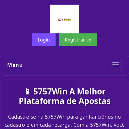
Login
Registrar-se
Menu
📱 5757Win A Melhor
Plataforma de Apostas
Cadastre-se na 5757Win para ganhar bônus no
cadastro e em cada recarga. Com a 5757Win, você