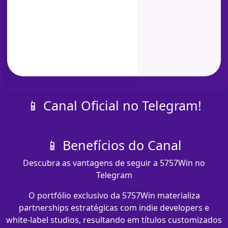
📱 Canal Oficial no Telegram!
📱 Benefícios do Canal
Descubra as vantagens de seguir a 5757Win no
Telegram
O portfólio exclusivo da 5757Win materializa
partnerships estratégicas com indie developers e
white-label studios, resultando em títulos customizados