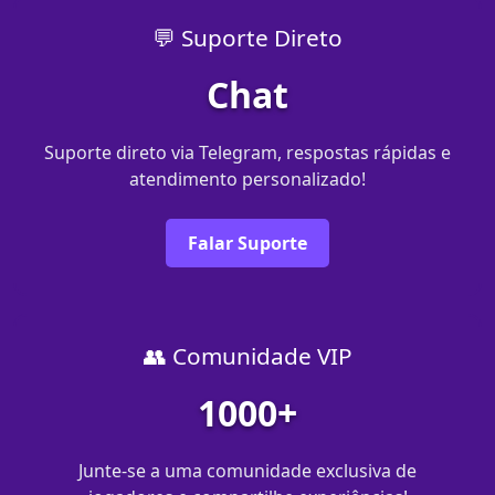
💬 Suporte Direto
Chat
Suporte direto via Telegram, respostas rápidas e
atendimento personalizado!
Falar Suporte
👥 Comunidade VIP
1000+
Junte-se a uma comunidade exclusiva de