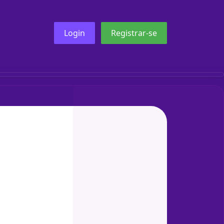
Login
Registrar-se