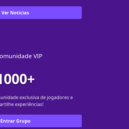
Ver Notícias
Comunidade VIP
1000+
unidade exclusiva de jogadores e
rtilhe experiências!
Entrar Grupo