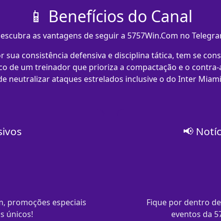
📱 Benefícios do Canal
escubra as vantagens de seguir a 5757Win.Com no Telegr
or sua consistência defensiva e disciplina tática, tem se c
co de um treinador que prioriza a compactação e o contra-
de neutralizar ataques estrelados inclusive o do Inter Miami
sivos
📢 Notí
m, promoções especiais
Fique por dentro d
s únicos!
eventos da 5