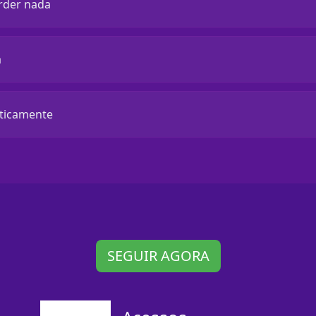
erder nada
a
aticamente
SEGUIR AGORA