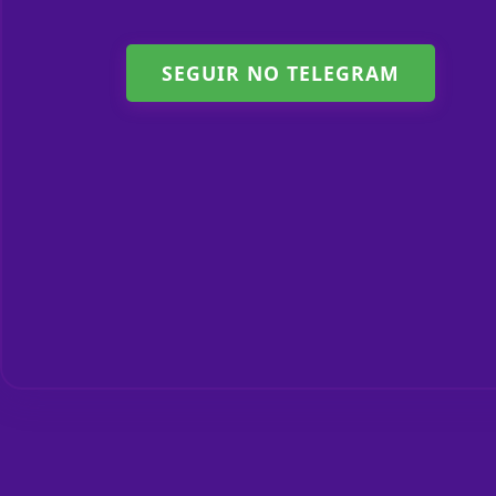
SEGUIR NO TELEGRAM