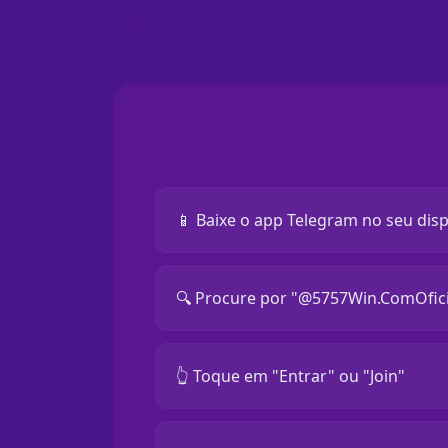
📱 Baixe o app Telegram no seu disp
🔍 Procure por "@5757Win.ComOfici
👆 Toque em "Entrar" ou "Join"