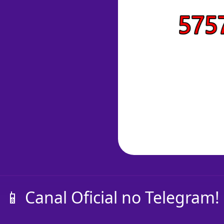
📱 Canal Oficial no Telegram!