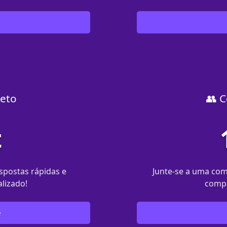
reto
👥 
t
espostas rápidas e
Junte-se a uma com
lizado!
compa
e