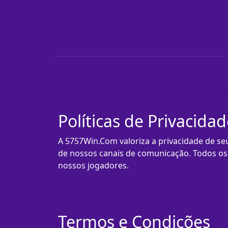
Políticas de Privacida
A 5757Win.Com valoriza a privacidade de s
de nossos canais de comunicação. Todos os 
nossos jogadores.
Termos e Condições