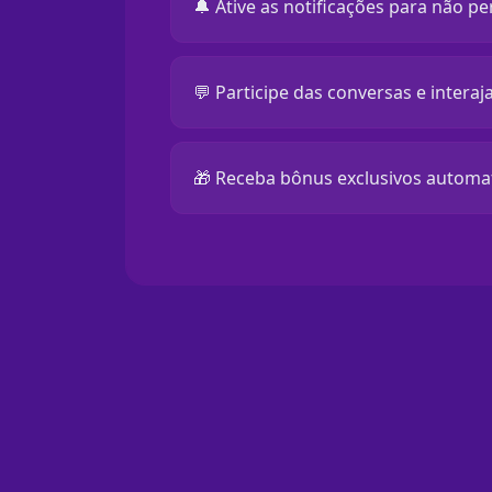
🔔 Ative as notificações para não p
💬 Participe das conversas e interaj
🎁 Receba bônus exclusivos autom