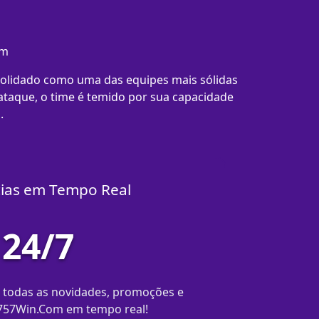
am
onsolidado como uma das equipes mais sólidas
ataque, o time é temido por sua capacidade
.
cias em Tempo Real
24/7
e todas as novidades, promoções e
757Win.Com em tempo real!