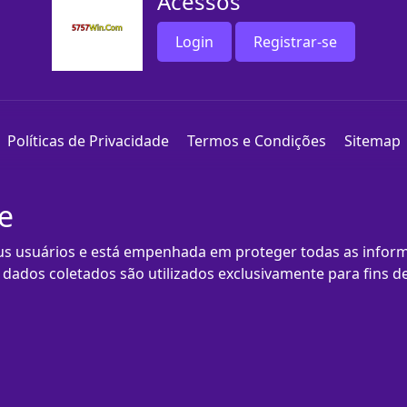
Acessos
Login
Registrar-se
Políticas de Privacidade
Termos e Condições
Sitemap
de
eus usuários e está empenhada em proteger todas as infor
dados coletados são utilizados exclusivamente para fins d