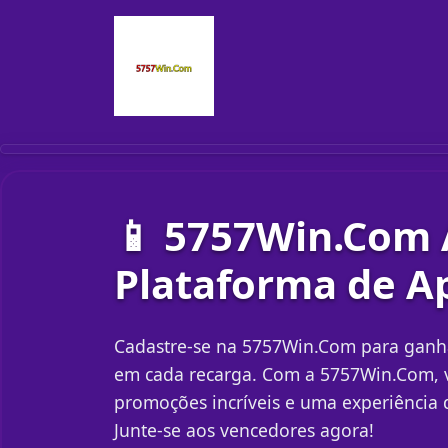
📱 5757Win.Com 
Plataforma de A
Cadastre-se na 5757Win.Com para ganh
em cada recarga. Com a 5757Win.Com, 
promoções incríveis e uma experiência d
Junte-se aos vencedores agora!