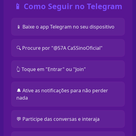
📱 Como Seguir no Telegram
📱 Baixe o app Telegram no seu dispositivo
🔍 Procure por "@57A CaSSinoOficial"
👆 Toque em "Entrar" ou "Join"
🔔 Ative as notificações para não perder
nada
💬 Participe das conversas e interaja