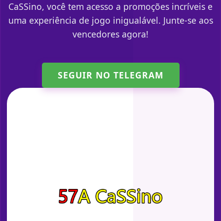
CaSSino, você tem acesso a promoções incríveis e
uma experiência de jogo inigualável. Junte-se aos
vencedores agora!
SEGUIR NO TELEGRAM