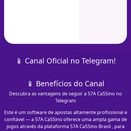
📱 Canal Oficial no Telegram!
📱 Benefícios do Canal
Descubra as vantagens de seguir a 57A CaSSino no
Telegram
Este é um software de apostas altamente profissional e
confiável — a 57A CaSSino oferece uma ampla gama de
jogos através da plataforma 57A CaSSino Brasil , para