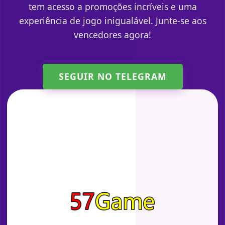
tem acesso a promoções incríveis e uma
experiência de jogo inigualável. Junte-se aos
vencedores agora!
SEGUIR NO TELEGRAM