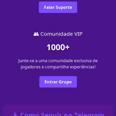
Falar Suporte
👥 Comunidade VIP
1000+
Junte-se a uma comunidade exclusiva de
jogadores e compartilhe experiências!
Entrar Grupo
📱 Como Seguir no Telegram