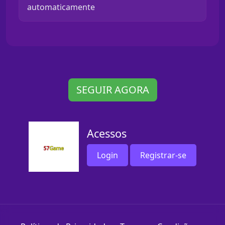
automaticamente
SEGUIR AGORA
Acessos
Login
Registrar-se