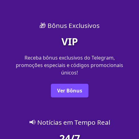
🎁 Bônus Exclusivos
VIP
Receba bônus exclusivos do Telegram,
promoções especiais e códigos promocionais
únicos!
Ver Bônus
📢 Notícias em Tempo Real
24/7