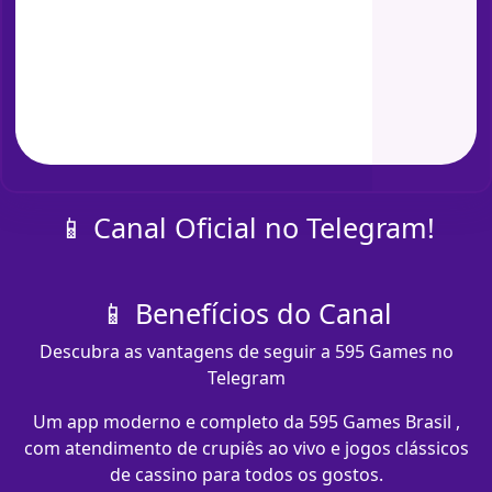
📱 Canal Oficial no Telegram!
📱 Benefícios do Canal
Descubra as vantagens de seguir a 595 Games no
Telegram
Um app moderno e completo da 595 Games Brasil ,
com atendimento de crupiês ao vivo e jogos clássicos
de cassino para todos os gostos.