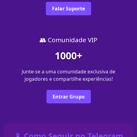
Falar Suporte
👥 Comunidade VIP
1000+
Junte-se a uma comunidade exclusiva de
jogadores e compartilhe experiências!
Entrar Grupo
📱 Como Seguir no Telegram