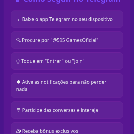
📱 Baixe o app Telegram no seu dispositivo
🔍 Procure por "@595 GamesOficial"
👆 Toque em "Entrar" ou "Join"
🔔 Ative as notificações para não perder
nada
💬 Participe das conversas e interaja
🎁 Receba bônus exclusivos