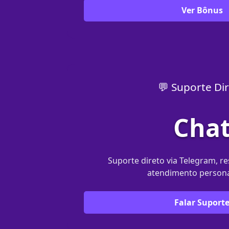
Ver Bônus
💬 Suporte Di
Cha
Suporte direto via Telegram, r
atendimento persona
Falar Suport