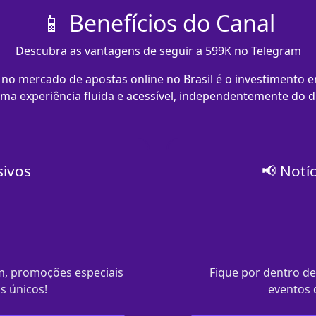
📱 Benefícios do Canal
Descubra as vantagens de seguir a 599K no Telegram
no mercado de apostas online no Brasil é o investimento e
ma experiência fluida e acessível, independentemente do dis
sivos
📢 Notí
m, promoções especiais
Fique por dentro d
s únicos!
eventos 