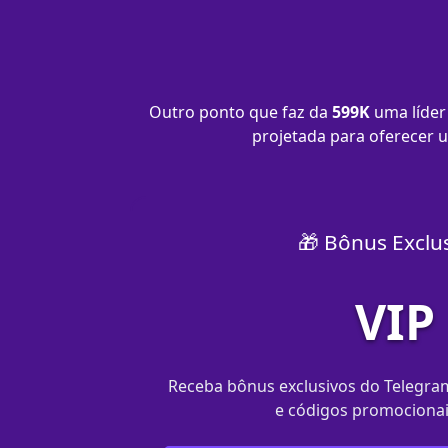
Outro ponto que faz da
599K
uma líder 
projetada para oferecer u
🎁 Bônus Exclu
VIP
Receba bônus exclusivos do Telegra
e códigos promocionai