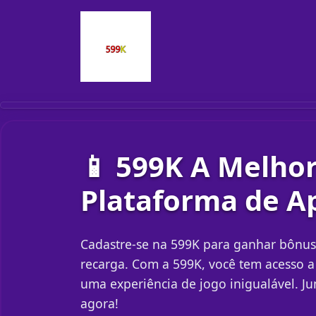
📱 599K A Melho
Plataforma de A
Cadastre-se na 599K para ganhar bônus
recarga. Com a 599K, você tem acesso a
uma experiência de jogo inigualável. J
agora!