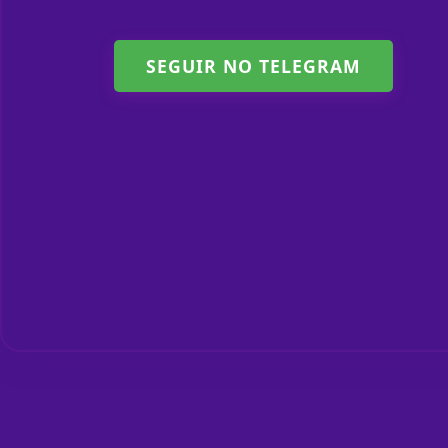
SEGUIR NO TELEGRAM