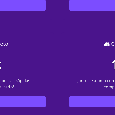
reto
👥 
t
espostas rápidas e
Junte-se a uma com
lizado!
compa
e