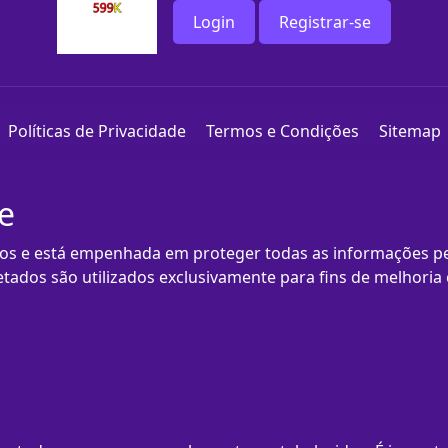
Login
Registrar-se
Políticas de Privacidade
Termos e Condições
Sitemap
de
rios e está empenhada em proteger todas as informações p
tados são utilizados exclusivamente para fins de melhoria