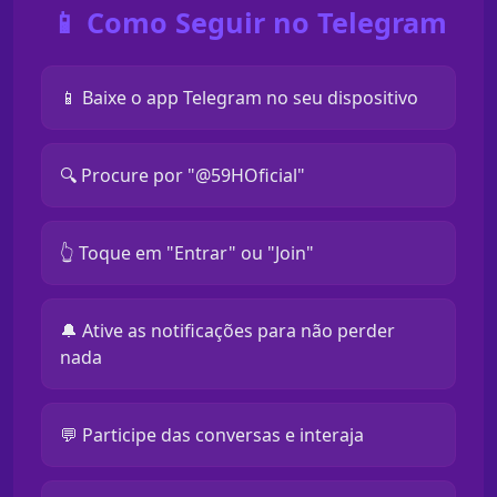
📱 Como Seguir no Telegram
📱 Baixe o app Telegram no seu dispositivo
🔍 Procure por "@59HOficial"
👆 Toque em "Entrar" ou "Join"
🔔 Ative as notificações para não perder
nada
💬 Participe das conversas e interaja