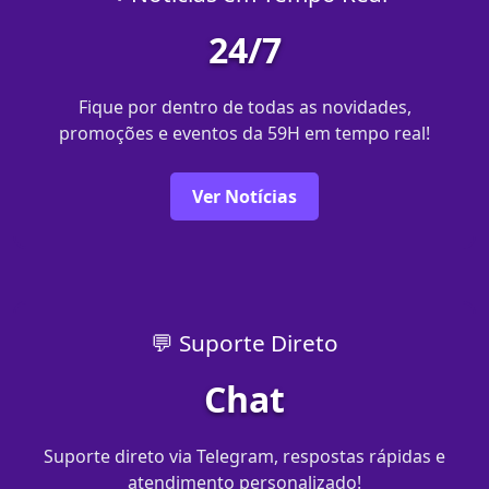
24/7
Fique por dentro de todas as novidades,
promoções e eventos da 59H em tempo real!
Ver Notícias
💬 Suporte Direto
Chat
Suporte direto via Telegram, respostas rápidas e
atendimento personalizado!