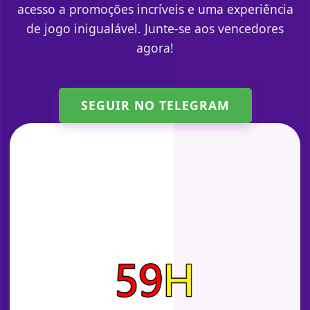
acesso a promoções incríveis e uma experiência
de jogo inigualável. Junte-se aos vencedores
agora!
SEGUIR NO TELEGRAM