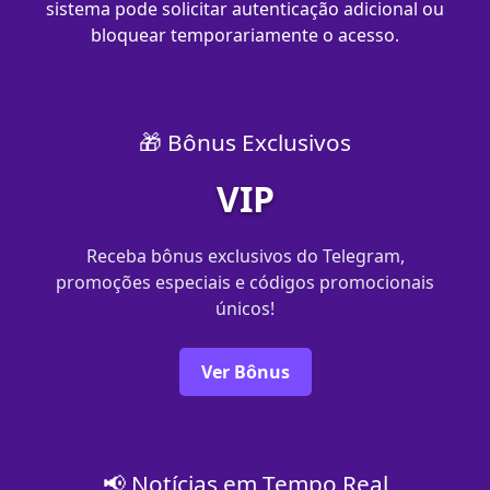
sistema pode solicitar autenticação adicional ou
bloquear temporariamente o acesso.
🎁 Bônus Exclusivos
VIP
Receba bônus exclusivos do Telegram,
promoções especiais e códigos promocionais
únicos!
Ver Bônus
📢 Notícias em Tempo Real