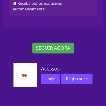
🎁 Receba bônus exclusivos
automaticamente
SEGUIR AGORA
Acessos
Login
Registrar-se