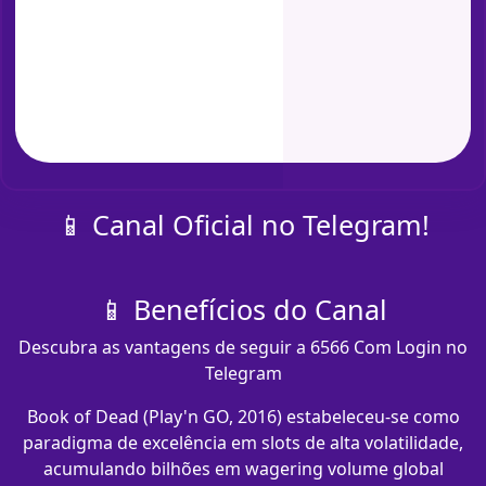
📱 Canal Oficial no Telegram!
📱 Benefícios do Canal
Descubra as vantagens de seguir a 6566 Com Login no
Telegram
Book of Dead (Play'n GO, 2016) estabeleceu-se como
paradigma de excelência em slots de alta volatilidade,
acumulando bilhões em wagering volume global