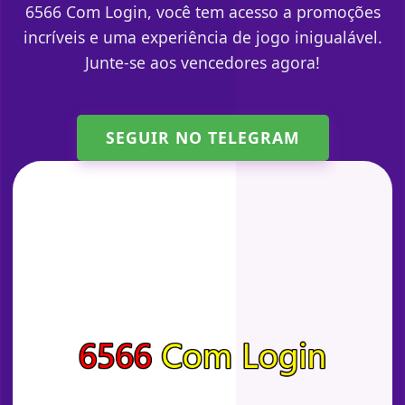
6566 Com Login, você tem acesso a promoções
incríveis e uma experiência de jogo inigualável.
Junte-se aos vencedores agora!
SEGUIR NO TELEGRAM