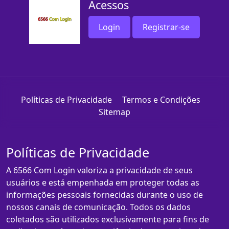
Acessos
Login
Registrar-se
Políticas de Privacidade
Termos e Condições
Sitemap
Políticas de Privacidade
A 6566 Com Login valoriza a privacidade de seus
usuários e está empenhada em proteger todas as
informações pessoais fornecidas durante o uso de
nossos canais de comunicação. Todos os dados
coletados são utilizados exclusivamente para fins de