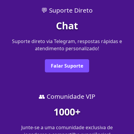
💬 Suporte Direto
Chat
Suporte direto via Telegram, respostas rápidas e
atendimento personalizado!
Falar Suporte
👥 Comunidade VIP
1000+
Junte-se a uma comunidade exclusiva de