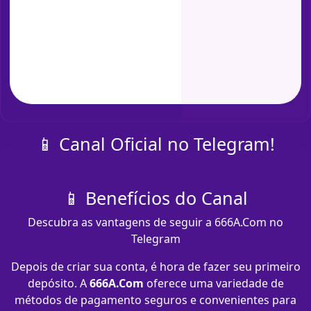
📱 Canal Oficial no Telegram!
📱 Benefícios do Canal
Descubra as vantagens de seguir a 666A.Com no
Telegram
Depois de criar sua conta, é hora de fazer seu primeiro
depósito. A
666A.Com
oferece uma variedade de
métodos de pagamento seguros e convenientes para