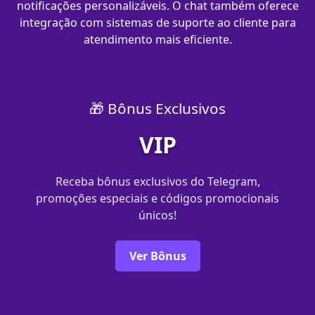
notificações personalizáveis. O chat também oferece
integração com sistemas de suporte ao cliente para
atendimento mais eficiente.
🎁 Bônus Exclusivos
VIP
Receba bônus exclusivos do Telegram,
promoções especiais e códigos promocionais
únicos!
Ver Bônus