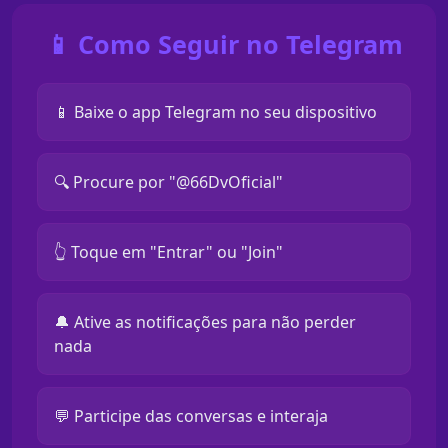
📱 Como Seguir no Telegram
📱 Baixe o app Telegram no seu dispositivo
🔍 Procure por "@66DvOficial"
👆 Toque em "Entrar" ou "Join"
🔔 Ative as notificações para não perder
nada
💬 Participe das conversas e interaja