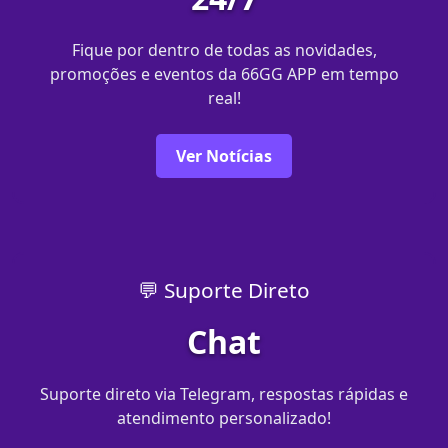
Fique por dentro de todas as novidades,
promoções e eventos da 66GG APP em tempo
real!
Ver Notícias
💬 Suporte Direto
Chat
Suporte direto via Telegram, respostas rápidas e
atendimento personalizado!