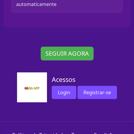
automaticamente
SEGUIR AGORA
Acessos
Login
Registrar-se