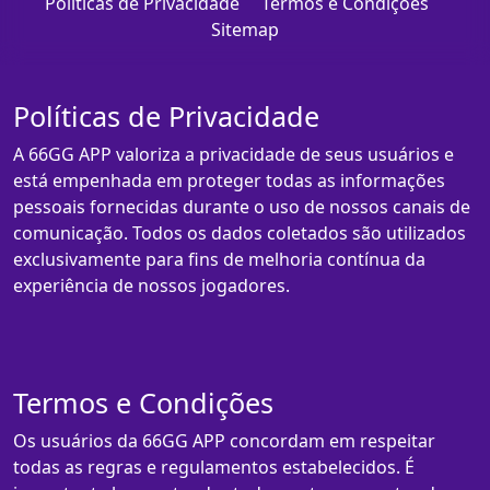
Políticas de Privacidade
Termos e Condições
Sitemap
Políticas de Privacidade
A 66GG APP valoriza a privacidade de seus usuários e
está empenhada em proteger todas as informações
pessoais fornecidas durante o uso de nossos canais de
comunicação. Todos os dados coletados são utilizados
exclusivamente para fins de melhoria contínua da
experiência de nossos jogadores.
Termos e Condições
Os usuários da 66GG APP concordam em respeitar
todas as regras e regulamentos estabelecidos. É