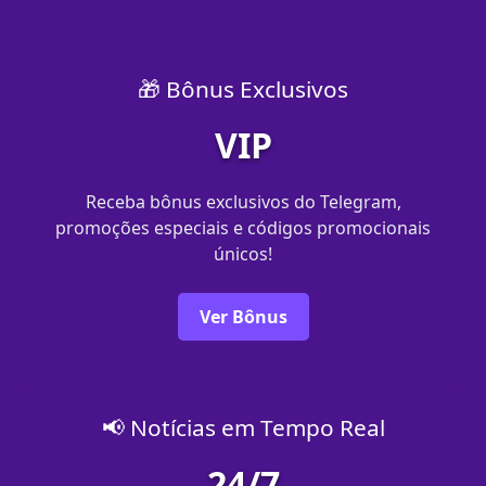
🎁 Bônus Exclusivos
VIP
Receba bônus exclusivos do Telegram,
promoções especiais e códigos promocionais
únicos!
Ver Bônus
📢 Notícias em Tempo Real
24/7