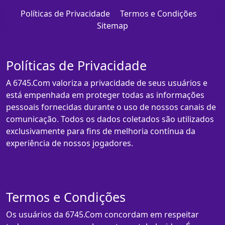
Políticas de Privacidade
Termos e Condições
Sitemap
Políticas de Privacidade
A 6745.Com valoriza a privacidade de seus usuários e
está empenhada em proteger todas as informações
pessoais fornecidas durante o uso de nossos canais de
comunicação. Todos os dados coletados são utilizados
exclusivamente para fins de melhoria contínua da
experiência de nossos jogadores.
Termos e Condições
Os usuários da 6745.Com concordam em respeitar