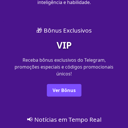
inteligência e habilidade.
🎁 Bônus Exclusivos
VIP
Receba bônus exclusivos do Telegram,
promoções especiais e códigos promocionais
únicos!
Ver Bônus
📢 Notícias em Tempo Real