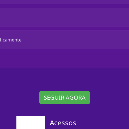
a
aticamente
SEGUIR AGORA
Acessos