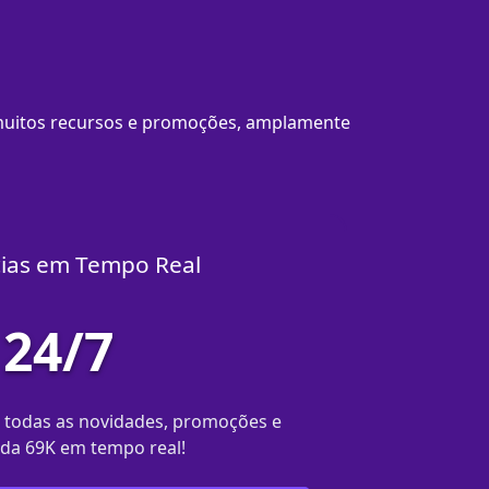
 muitos recursos e promoções, amplamente
cias em Tempo Real
24/7
e todas as novidades, promoções e
 da 69K em tempo real!