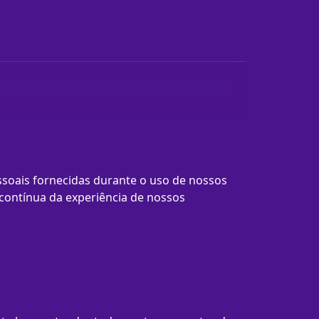
ssoais fornecidas durante o uso de nossos
 contínua da experiência de nossos