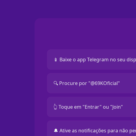
📱 Baixe o app Telegram no seu disp
🔍 Procure por "@69KOficial"
👆 Toque em "Entrar" ou "Join"
🔔 Ative as notificações para não p