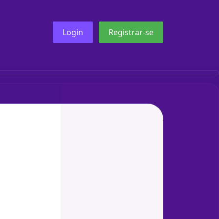
Login
Registrar-se