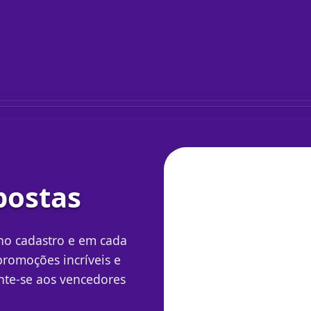
postas
no cadastro e em cada
promoções incríveis e
unte-se aos vencedores