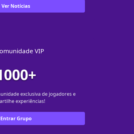
Ver Notícias
Comunidade VIP
1000+
unidade exclusiva de jogadores e
rtilhe experiências!
Entrar Grupo