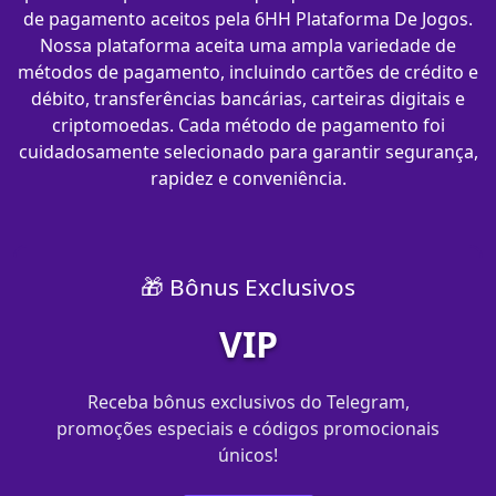
de pagamento aceitos pela 6HH Plataforma De Jogos.
Nossa plataforma aceita uma ampla variedade de
métodos de pagamento, incluindo cartões de crédito e
débito, transferências bancárias, carteiras digitais e
criptomoedas. Cada método de pagamento foi
cuidadosamente selecionado para garantir segurança,
rapidez e conveniência.
🎁 Bônus Exclusivos
VIP
Receba bônus exclusivos do Telegram,
promoções especiais e códigos promocionais
únicos!