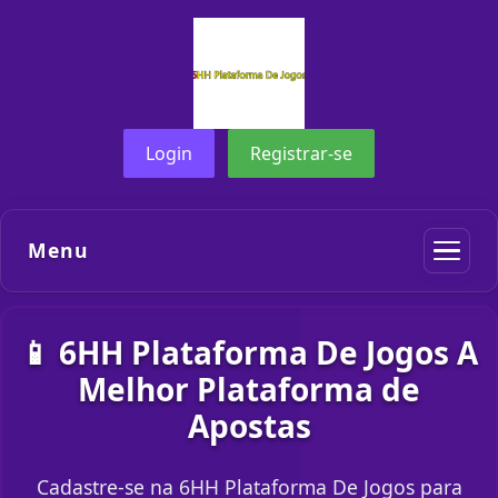
Login
Registrar-se
Menu
📱 6HH Plataforma De Jogos A
Melhor Plataforma de
Apostas
Cadastre-se na 6HH Plataforma De Jogos para