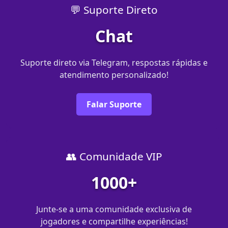
💬 Suporte Direto
Chat
Suporte direto via Telegram, respostas rápidas e
atendimento personalizado!
Falar Suporte
👥 Comunidade VIP
1000+
Junte-se a uma comunidade exclusiva de
jogadores e compartilhe experiências!