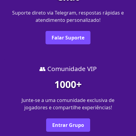
Suporte direto via Telegram, respostas rápidas e
atendimento personalizado!
Falar Suporte
👥 Comunidade VIP
1000+
Junte-se a uma comunidade exclusiva de
jogadores e compartilhe experiências!
Entrar Grupo