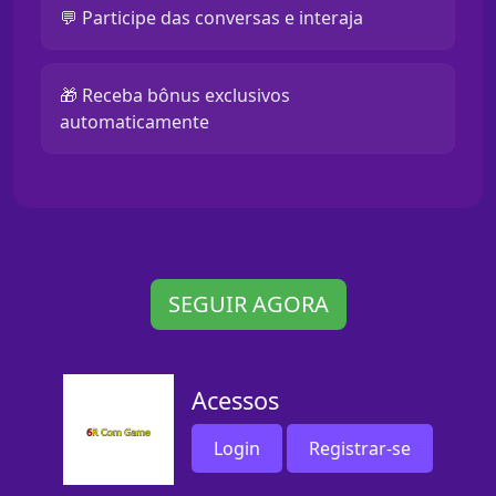
💬 Participe das conversas e interaja
🎁 Receba bônus exclusivos
automaticamente
SEGUIR AGORA
Acessos
Login
Registrar-se