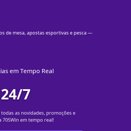
gos de mesa, apostas esportivas e pesca —
cias em Tempo Real
24/7
e todas as novidades, promoções e
a 705Win em tempo real!