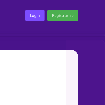
Login
Registrar-se