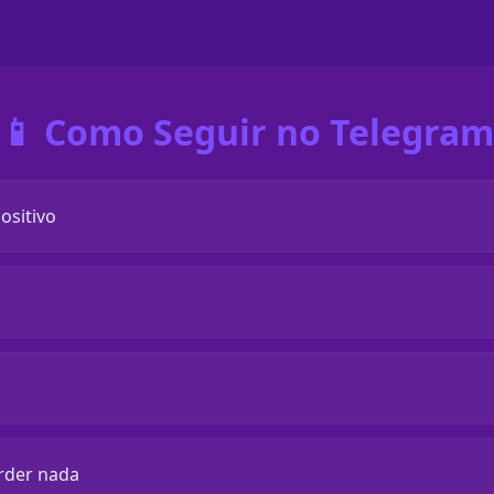
📱 Como Seguir no Telegram
ositivo
erder nada