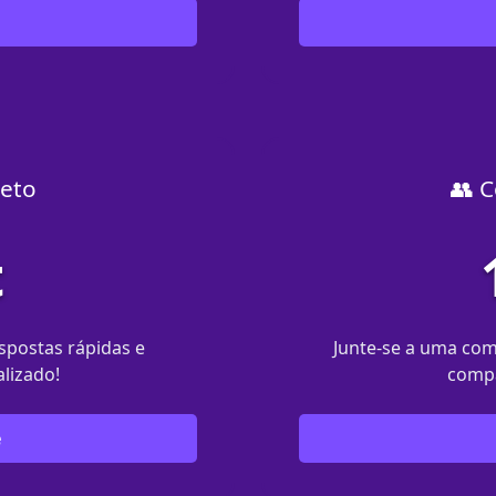
reto
👥 
t
espostas rápidas e
Junte-se a uma com
lizado!
compa
e