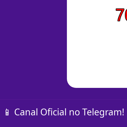
📱 Canal Oficial no Telegram!