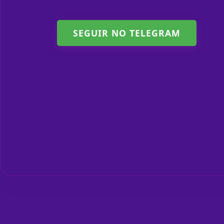
SEGUIR NO TELEGRAM