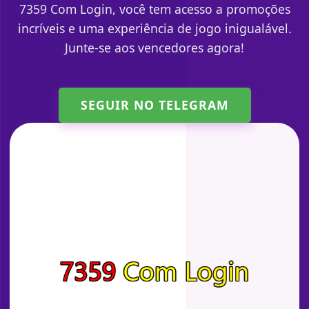
7359 Com Login, você tem acesso a promoções
incríveis e uma experiência de jogo inigualável.
Junte-se aos vencedores agora!
SEGUIR NO TELEGRAM