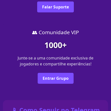
Falar Suporte
👥 Comunidade VIP
1000+
Junte-se a uma comunidade exclusiva de
jogadores e compartilhe experiências!
Entrar Grupo
📱 Como Seguir no Telegram