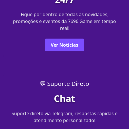
Fique por dentro de todas as novidades,
promoções e eventos da 7696 Game em tempo
real!
Ver Notícias
💬 Suporte Direto
Chat
Suporte direto via Telegram, respostas rápidas e
atendimento personalizado!