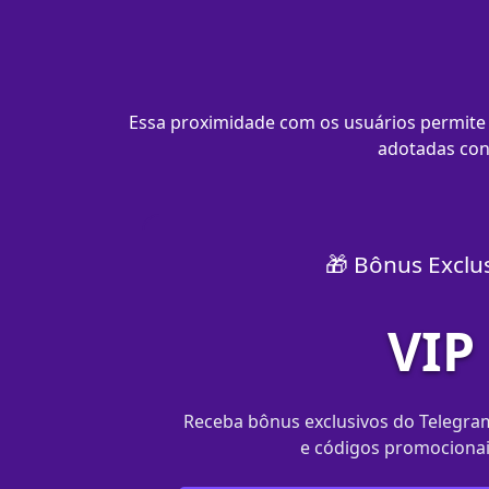
Essa proximidade com os usuários permite
adotadas cont
🎁 Bônus Exclu
VIP
Receba bônus exclusivos do Telegra
e códigos promocionai