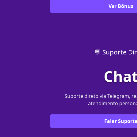
Ver Bônus
💬 Suporte Di
Cha
Suporte direto via Telegram, r
atendimento persona
Falar Suport