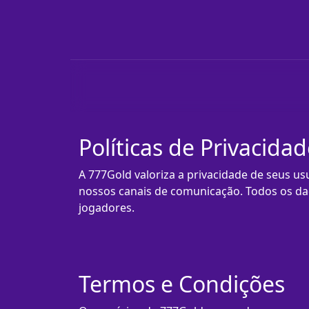
Políticas de Privacida
A 777Gold valoriza a privacidade de seus u
nossos canais de comunicação. Todos os dad
jogadores.
Termos e Condições