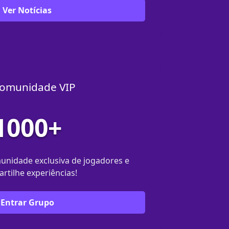
Ver Notícias
Comunidade VIP
1000+
unidade exclusiva de jogadores e
rtilhe experiências!
Entrar Grupo