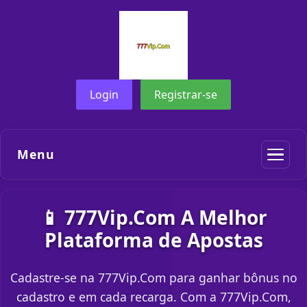
Login
Registrar-se
Menu
📱 777Vip.Com A Melhor
Plataforma de Apostas
Cadastre-se na 777Vip.Com para ganhar bônus no
cadastro e em cada recarga. Com a 777Vip.Com,