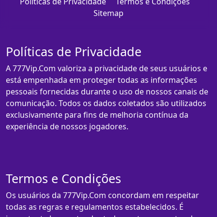
Políticas de Privacidade
Termos e Condições
Sitemap
Políticas de Privacidade
A 777Vip.Com valoriza a privacidade de seus usuários e
está empenhada em proteger todas as informações
pessoais fornecidas durante o uso de nossos canais de
comunicação. Todos os dados coletados são utilizados
exclusivamente para fins de melhoria contínua da
experiência de nossos jogadores.
Termos e Condições
Os usuários da 777Vip.Com concordam em respeitar
todas as regras e regulamentos estabelecidos. É