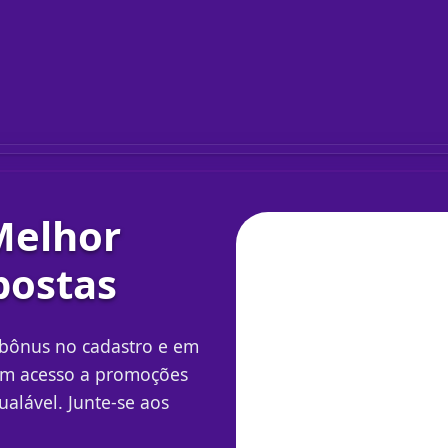
Melhor
postas
 bônus no cadastro e em
tem acesso a promoções
ualável. Junte-se aos