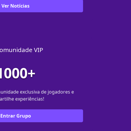
Ver Notícias
Comunidade VIP
1000+
unidade exclusiva de jogadores e
rtilhe experiências!
Entrar Grupo