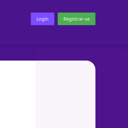
Login
Registrar-se