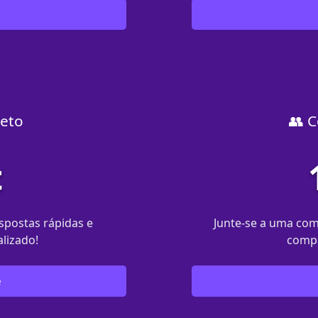
reto
👥 
t
espostas rápidas e
Junte-se a uma com
lizado!
compa
e