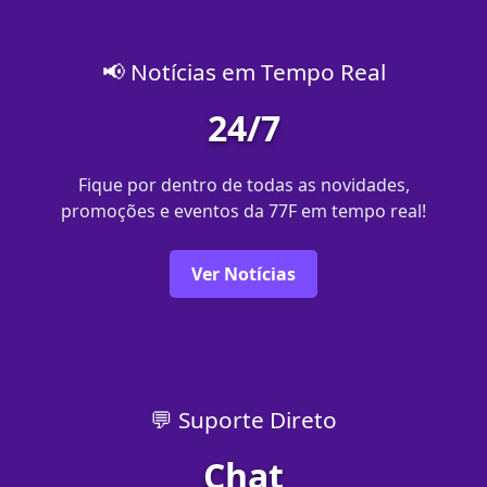
📢 Notícias em Tempo Real
24/7
Fique por dentro de todas as novidades,
promoções e eventos da 77F em tempo real!
Ver Notícias
💬 Suporte Direto
Chat