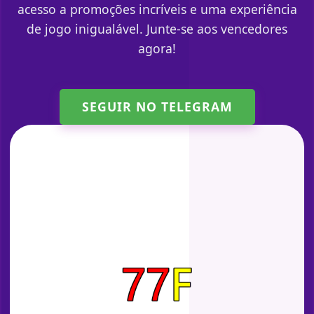
acesso a promoções incríveis e uma experiência
de jogo inigualável. Junte-se aos vencedores
agora!
SEGUIR NO TELEGRAM