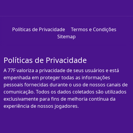
Políticas de Privacidade
Termos e Condições
Sitemap
Políticas de Privacidade
A 77F valoriza a privacidade de seus usuários e está
empenhada em proteger todas as informações
pessoais fornecidas durante o uso de nossos canais de
comunicação. Todos os dados coletados são utilizados
exclusivamente para fins de melhoria contínua da
experiência de nossos jogadores.