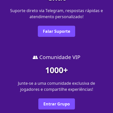
Suporte direto via Telegram, respostas rápidas e
atendimento personalizado!
Falar Suporte
👥 Comunidade VIP
1000+
Junte-se a uma comunidade exclusiva de
jogadores e compartilhe experiências!
Entrar Grupo