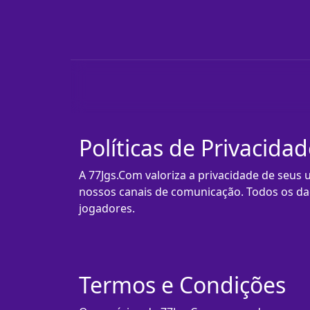
Políticas de Privacida
A 77Jgs.Com valoriza a privacidade de seus
nossos canais de comunicação. Todos os dad
jogadores.
Termos e Condições