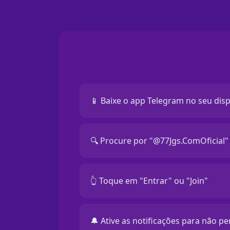
📱 Baixe o app Telegram no seu disp
🔍 Procure por "@77Jgs.ComOficial"
👆 Toque em "Entrar" ou "Join"
🔔 Ative as notificações para não p