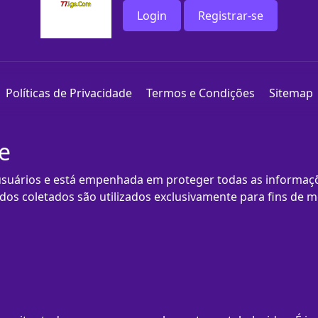
Login
Registrar-se
Políticas de Privacidade
Termos e Condições
Sitemap
de
 usuários e está empenhada em proteger todas as informaç
os coletados são utilizados exclusivamente para fins de m