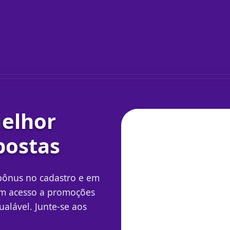
Melhor
postas
bônus no cadastro e em
em acesso a promoções
ualável. Junte-se aos