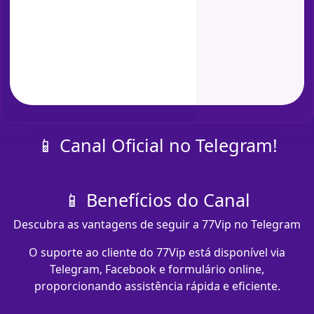
📱 Canal Oficial no Telegram!
📱 Benefícios do Canal
Descubra as vantagens de seguir a 77Vip no Telegram
O suporte ao cliente do 77Vip está disponível via
Telegram, Facebook e formulário online,
proporcionando assistência rápida e eficiente.