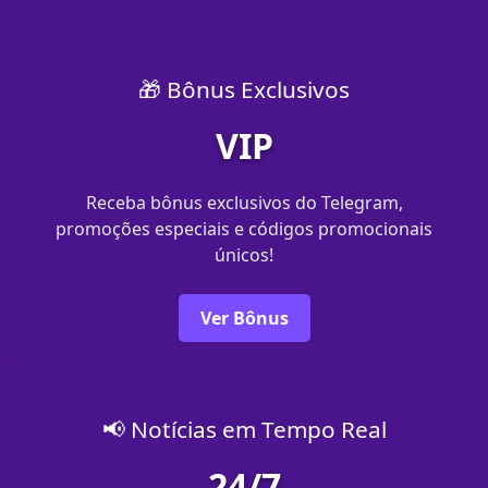
🎁 Bônus Exclusivos
VIP
Receba bônus exclusivos do Telegram,
promoções especiais e códigos promocionais
únicos!
Ver Bônus
📢 Notícias em Tempo Real
24/7