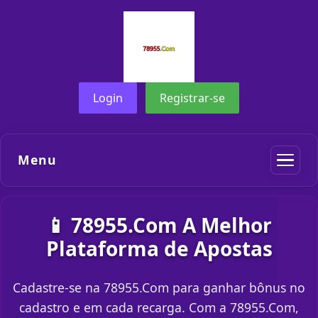
Login
Registrar-se
Menu
📱 78955.Com A Melhor
Plataforma de Apostas
Cadastre-se na 78955.Com para ganhar bônus no
cadastro e em cada recarga. Com a 78955.Com,