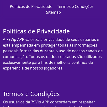
Políticas de Privacidade
Termos e Condições
Sitemap
Políticas de Privacidade
A 79Vip APP valoriza a privacidade de seus usuários e
está empenhada em proteger todas as informações
pessoais fornecidas durante o uso de nossos canais de
comunicação. Todos os dados coletados são utilizados
exclusivamente para fins de melhoria contínua da
experiência de nossos jogadores.
Termos e Condições
Os usuários da 79Vip APP concordam em respeitar