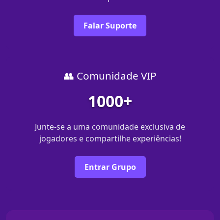
Falar Suporte
👥 Comunidade VIP
1000+
Junte-se a uma comunidade exclusiva de
jogadores e compartilhe experiências!
Entrar Grupo