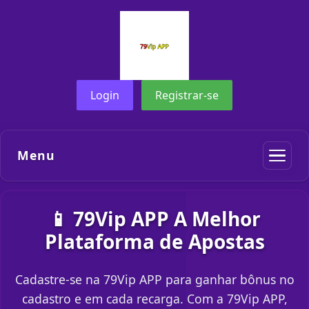
Login
Registrar-se
Menu
📱 79Vip APP A Melhor
Plataforma de Apostas
Cadastre-se na 79Vip APP para ganhar bônus no
cadastro e em cada recarga. Com a 79Vip APP,