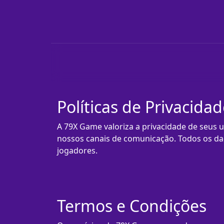
Políticas de Privacida
A 79X Game valoriza a privacidade de seus
nossos canais de comunicação. Todos os dad
jogadores.
Termos e Condições