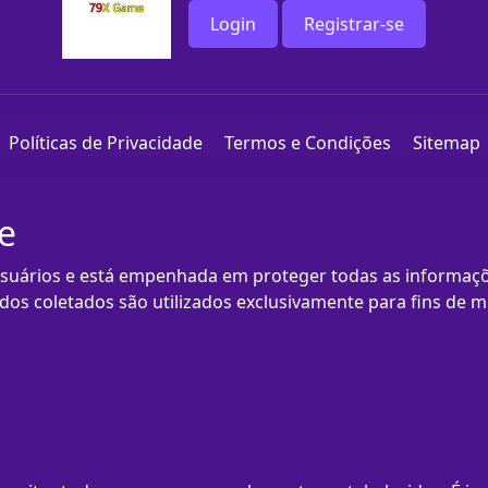
Login
Registrar-se
Políticas de Privacidade
Termos e Condições
Sitemap
de
 usuários e está empenhada em proteger todas as informaçõ
os coletados são utilizados exclusivamente para fins de m