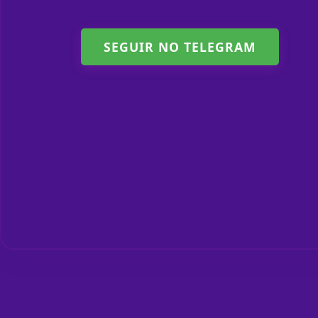
SEGUIR NO TELEGRAM