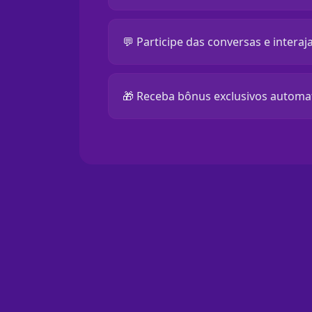
💬 Participe das conversas e interaj
🎁 Receba bônus exclusivos autom