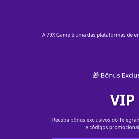
A 79X Game é uma das plataformas de en
🎁 Bônus Exclu
VIP
Receba bônus exclusivos do Telegra
e códigos promocionai