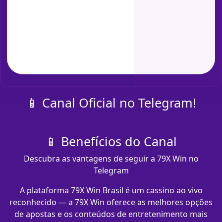
📱 Canal Oficial no Telegram!
📱 Benefícios do Canal
Descubra as vantagens de seguir a 79X Win no
Telegram
A plataforma 79X Win Brasil é um cassino ao vivo
reconhecido — a 79X Win oferece as melhores opções
de apostas e os conteúdos de entretenimento mais