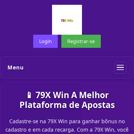
Login
Registrar-se
Menu
📱 79X Win A Melhor
Plataforma de Apostas
Cadastre-se na 79X Win para ganhar bônus no
cadastro e em cada recarga. Com a 79X Win, você